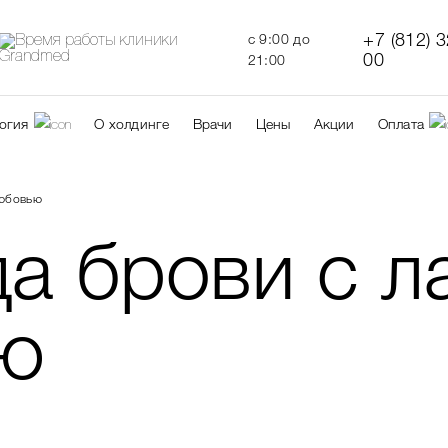
+7 (812) 
c 9:00 до
00
21:00
огия
О холдинге
Врачи
Цены
Акции
Оплата
любовью
да брови с л
ю