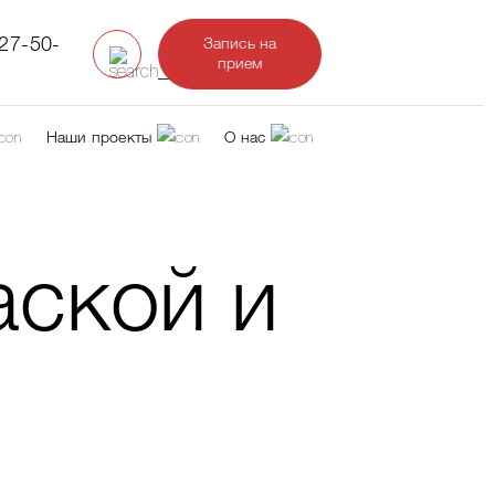
327-50-
Запись на
прием
Наши проекты
О нас
аской и