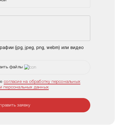
язи
фии (jpg, jpeg, png, webm) или видео
вить файлы
те
согласие на обработку персональных
ки персональных данных
править заявку