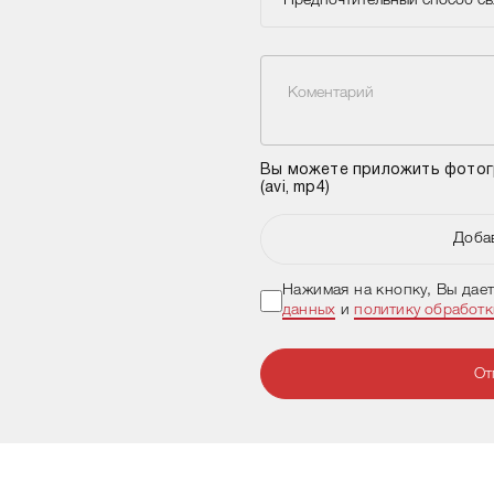
Предпочтительный способ св
Коментарий
Вы можете приложить фотогра
(avi, mp4)
Доба
Нажимая на кнопку, Вы дае
данных
и
политику обработ
От