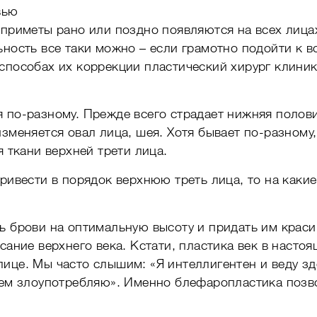
вью
 приметы рано или поздно появляются на всех лицах
ьность все таки можно – если грамотно подойти к во
 способах их коррекции пластический хирург клини
 по-разному. Прежде всего страдает нижняя полов
изменяется овал лица, шея. Хотя бывает по-разному
я ткани верхней трети лица.
привести в порядок верхнюю треть лица, то на каки
ть брови на оптимальную высоту и придать им крас
сание верхнего века. Кстати, пластика век в насто
лице. Мы часто слышим: «Я интеллигентен и веду з
лем злоупотребляю». Именно блефаропластика позво