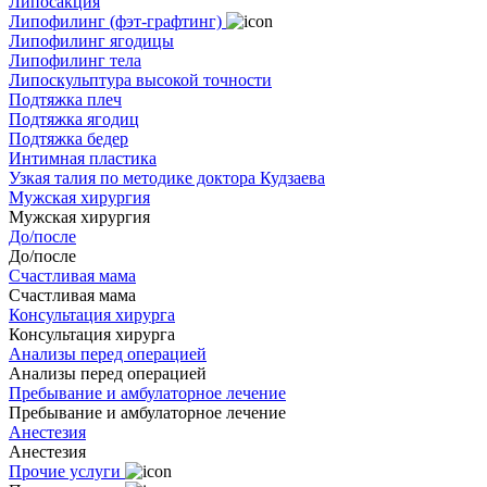
Липосакция
Липофилинг (фэт-графтинг)
Липофилинг ягодицы
Липофилинг тела
Липоскульптура высокой точности
Подтяжка плеч
Подтяжка ягодиц
Подтяжка бедер
Интимная пластика
Узкая талия по методике доктора Кудзаева
Мужская хирургия
Мужская хирургия
До/после
До/после
Счастливая мама
Счастливая мама
Консультация хирурга
Консультация хирурга
Анализы перед операцией
Анализы перед операцией
Пребывание и амбулаторное лечение
Пребывание и амбулаторное лечение
Анестезия
Анестезия
Прочие услуги