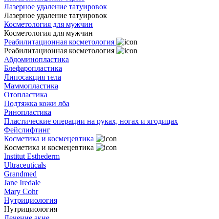
Лазерное удаление татуировок
Лазерное удаление татуировок
Косметология для мужчин
Косметология для мужчин
Реабилитационная косметология
Реабилитационная косметология
Абдоминопластика
Блефаропластика
Липосакция тела
Маммопластика
Отопластика
Подтяжка кожи лба
Ринопластика
Пластические операции на руках, ногах и ягодицах
Фейслифтинг
Косметика и космецевтика
Косметика и космецевтика
Institut Esthederm
Ultraceuticals
Grandmed
Jane Iredale
Mary Cohr
Нутрициология
Нутрициология
Лечение акне