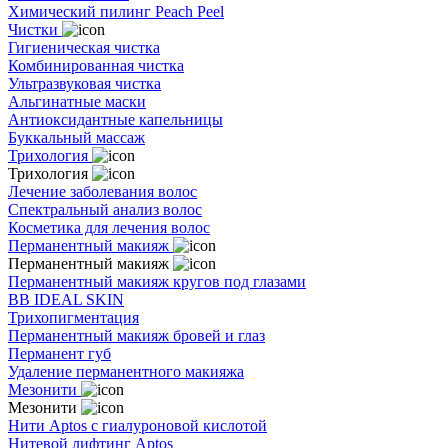
Химический пилинг Peach Peel
Чистки
Гигиеническая чистка
Комбинированная чистка
Ультразвуковая чистка
Альгинатные маски
Антиоксидантные капельницы
Буккальный массаж
Трихология
Трихология
Лечение заболевания волос
Спектральный анализ волос
Косметика для лечения волос
Перманентный макияж
Перманентный макияж
Перманентный макияж кругов под глазами
BB IDEAL SKIN
Трихопигментация
Перманентный макияж бровей и глаз
Перманент губ
Удаление перманентного макияжа
Мезонити
Мезонити
Нити Aptos с гиалуроновой кислотой
Нитевой лифтинг Aptos