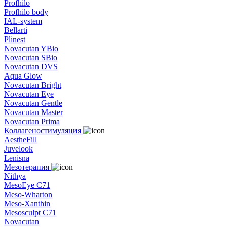
Profhilo
Profhilo body
IAL-system
Bellarti
Plinest
Novacutan YBio
Novacutan SBio
Novacutan DVS
Aqua Glow
Novacutan Bright
Novacutan Eye
Novacutan Gentle
Novacutan Master
Novacutan Prima
Коллагеностимуляция
AestheFill
Juvelook
Lenisna
Мезотерапия
Nithya
MesoEye C71
Meso-Wharton
Meso-Xanthin
Mesosculpt C71
Novacutan