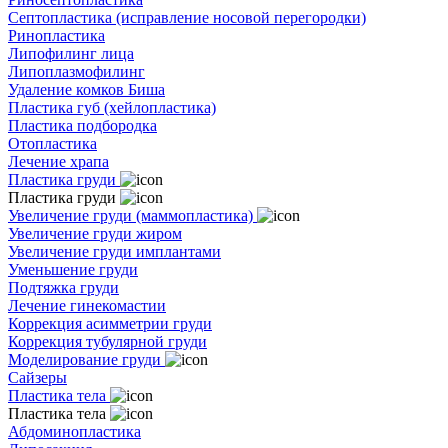
Септопластика (исправление носовой перегородки)
Ринопластика
Липофилинг лица
Липоплазмофилинг
Удаление комков Биша
Пластика губ (хейлопластика)
Пластика подбородка
Отопластика
Лечение храпа
Пластика груди
Пластика груди
Увеличение груди (маммопластика)
Увеличение груди жиром
Увеличение груди имплантами
Уменьшение груди
Подтяжка груди
Лечение гинекомастии
Коррекция асимметрии груди
Коррекция тубулярной груди
Моделирование груди
Сайзеры
Пластика тела
Пластика тела
Абдоминопластика