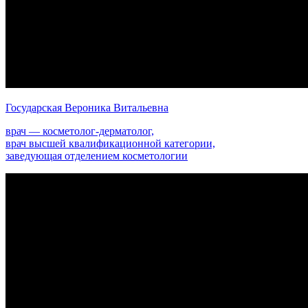
Государская Вероника Витальевна
врач — косметолог-дерматолог,
врач высшей квалификационной категории,
заведующая отделением косметологии