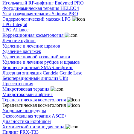
Игольчатый RF-лифтинг Endymed PRO
Фотодинамическая терапия HELEO4
Ультразвуковая терапия Skinova PRO
Эндермологический массаж LPG
LPG Integral
LPG Alliance
Коррекционная косметология
Лечение рубцов
Удаление и лечение шрамов
Удаление растяжек
Удаление новообразований кожи
Удаление и лечение рубцов и шрамов
Безоперационный SMAS-лифтинг
Лазерная эпиляция Candela Gentle Lase
Безоперационный липолиз Ulfit
Прессотерапия
Микротоковая терапия
Микротоковый лифтинг
Терапевтическая косметология
Терапевтическая косметология
Уходовые процедуры
Экзосомальная терапия ASCE+
Диагностика FotoFinder
Химический пилинг для лица
Пилинг PRX-T33