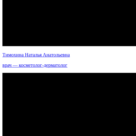
Тимохина Наталья Анатольевна
врач — косметолог-дерматолог