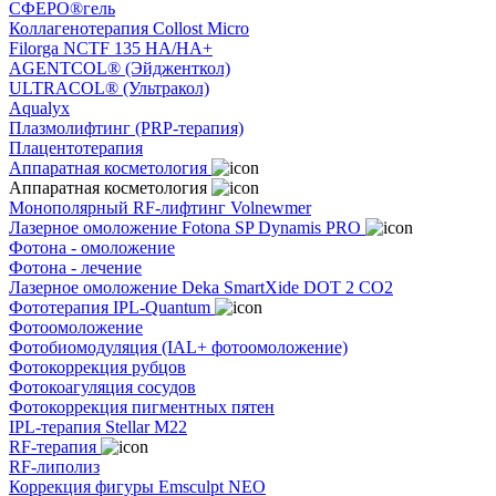
СФЕРО®гель
Коллагенотерапия Collost Micro
Filorga NCTF 135 HA/HA+
AGENTCOL® (Эйдженткол)
ULTRACOL® (Ультракол)
Aqualyx
Плазмолифтинг (PRP-терапия)
Плацентотерапия
Аппаратная косметология
Аппаратная косметология
Монополярный RF-лифтинг Volnewmer
Лазерное омоложение Fotona SP Dynamis PRO
Фотона - омоложение
Фотона - лечение
Лазерное омоложение Deka SmartXide DOT 2 CO2
Фототерапия IPL-Quantum
Фотоомоложение
Фотобиомодуляция (IAL+ фотоомоложение)
Фотокоррекция рубцов
Фотокоагуляция сосудов
Фотокоррекция пигментных пятен
IPL-терапия Stellar M22
RF-терапия
RF-липолиз
Коррекция фигуры Emsculpt NEO