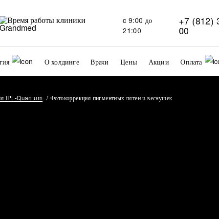
+7 (812) 
c 9:00 до
00
21:00
гия
О холдинге
Врачи
Цены
Акции
Оплата
ия IPL-Quantum
Фотокоррекция пигментных пятен и веснушек