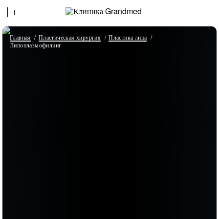
Главная
Пластическая хирургия
Пластика лица
Липоплазмофилинг
Пациент
03.06.2025
Я рекомендую клинику Grandmed и
пластического хирурга Валиева Георгия
Валерьевича! Рекомендую не только знакомым,
но и тем, кто прямо сейчас хочет перемен, но
не решается. Операция — это совсем не
простой шаг, но оно того стоит! Честно. У меня
все стандартно: беременность + вес - грудь. И я
долгое время не боялась, пока не попала на