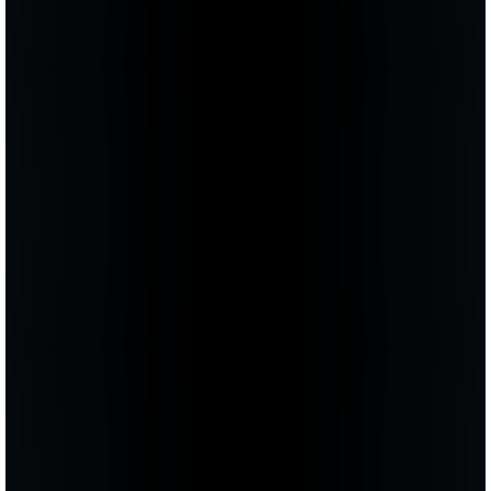
консультацию к Георгию Валерьевичу. Он все
очень ясно, доступно объяснил, и уже через
месяц я готовилась к операции. Сейчас для
меня все сомнения уже все в прошлом, а
потрясающий результат — в настоящем. Чего и
желаю всем, кто еще находится в раздумьях!