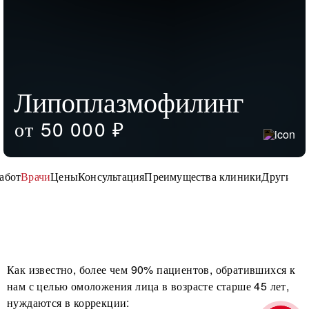
Липоплазмофилинг
от 50 000 ₽
работ
Врачи
Цены
Консультация
Преимущества клиники
Другие у
Как известно, более чем 90% пациентов, обратившихся к
нам с целью омоложения лица в возрасте старше 45 лет,
нуждаются в коррекции: