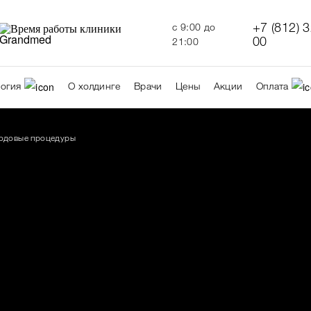
+7 (812) 
c 9:00 до
00
21:00
огия
О холдинге
Врачи
Цены
Акции
Оплата
одовые процедуры