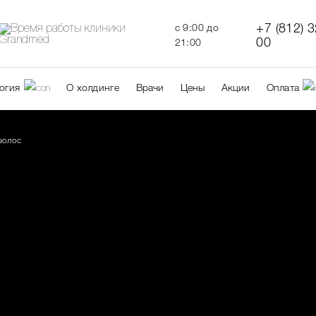
+7 (812) 
c 9:00 до
00
21:00
огия
О холдинге
Врачи
Цены
Акции
Оплата
волос