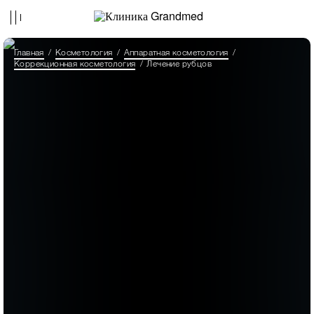
Главная
Косметология
Аппаратная косметология
Коррекционная косметология
Лечение рубцов
Пациент
03.06.2025
Я рекомендую клинику Grandmed и
пластического хирурга Валиева Георгия
Валерьевича! Рекомендую не только
знакомым, но и тем, кто прямо сейчас хочет
перемен, но не решается. Операция — это
совсем не простой шаг, но оно того стоит!
Честно. У меня все стандартно:
беременность + вес - грудь. И я долгое время
не боялась, пока не попала на консультацию