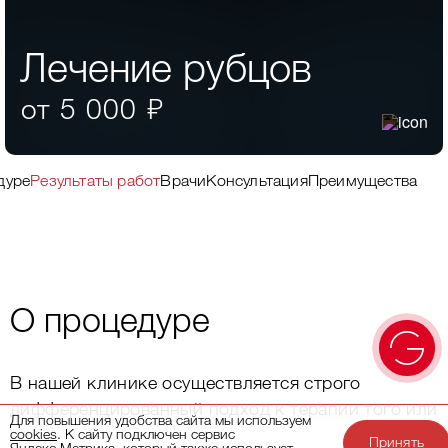
Лечение рубцов
от 5 000 ₽
дуре
Результаты работ
Врачи
Консультация
Преимущества кл
О процедуре
В нашей клинике осуществляется строго
дифференцированный подход к терапии того или
Для повышения удобства сайта мы используем
иного вида рубцов. Рубцовая ткань появляется
cookies
. К сайту подключен сервис
Принять