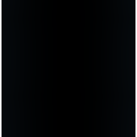
к Георгию Валерьевичу. Он все очень ясно,
доступно объяснил, и уже через месяц я
готовилась к операции. Сейчас для меня все
сомнения уже все в прошлом, а
потрясающий результат — в настоящем.
Чего и желаю всем, кто еще находится в
раздумьях!