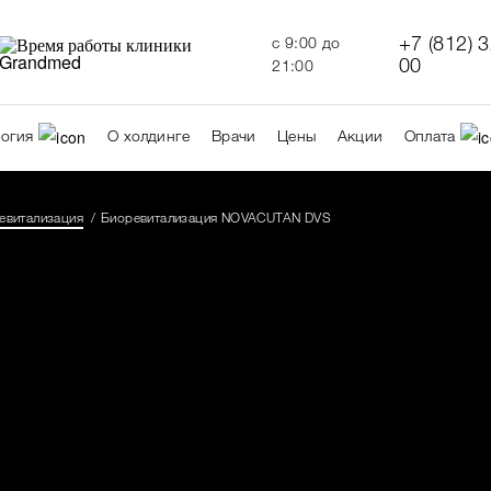
+7 (812) 
c 9:00 до
00
21:00
огия
О холдинге
Врачи
Цены
Акции
Оплата
евитализация
Биоревитализация NOVACUTAN DVS