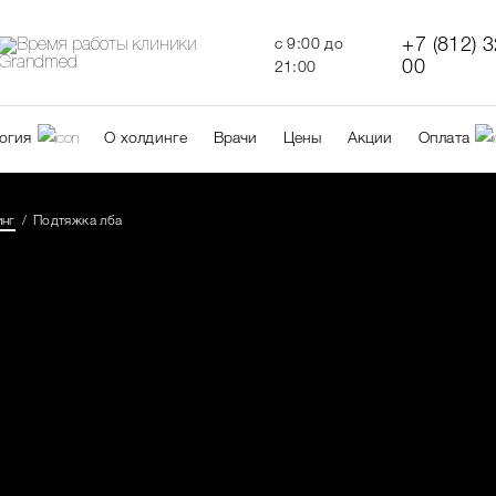
+7 (812) 
c 9:00 до
00
21:00
огия
О холдинге
Врачи
Цены
Акции
Оплата
инг
Подтяжка лба