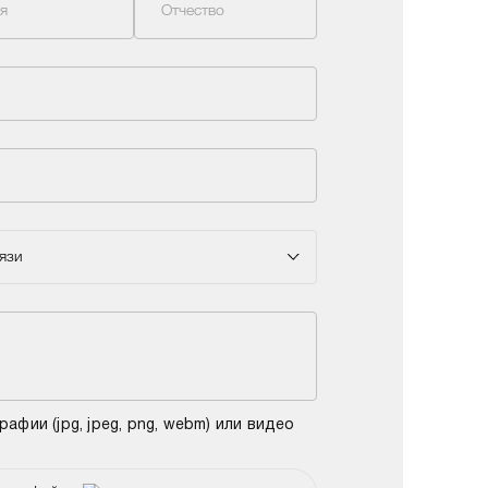
я
Отчество
язи
фии (jpg, jpeg, png, webm) или видео