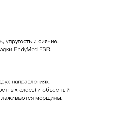
, упругость и сияние.
садки EndyMed FSR.
двух направлениях.
остных слоев) и объемный
азглаживаются морщины,