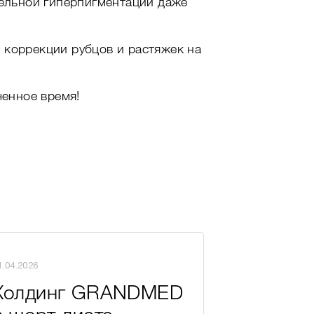
тельной гиперпигментации даже
я коррекции рубцов и растяжек на
ченное время!
1.04.2026
21.04.2026
Холдинг GRANDMED
Два фор