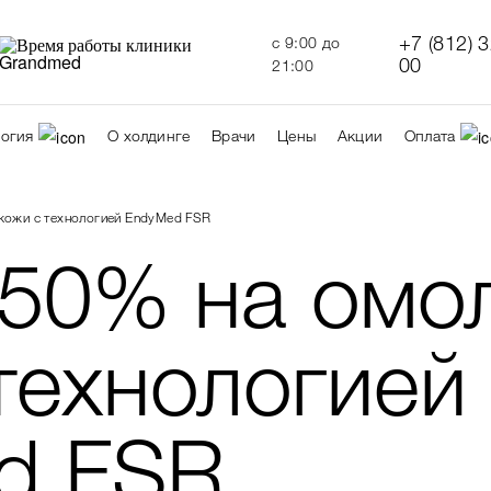
+7 (812) 
c 9:00 до
00
21:00
огия
О холдинге
Врачи
Цены
Акции
Оплата
кожи с технологией EndyMed FSR
 50% на омо
технологией
d FSR