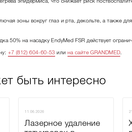
регрева эпидермиса, что снижает риск поствоспали
ючая зоны вокруг глаз и рта, декольте, а также дл
идка 50% на насадку EndyMed FSR действует ограни
ну:
+7 (812) 604-60-53
или
на сайте GRANDMED
.
ет быть интересно
11.06.2026
2
Лазерное удаление