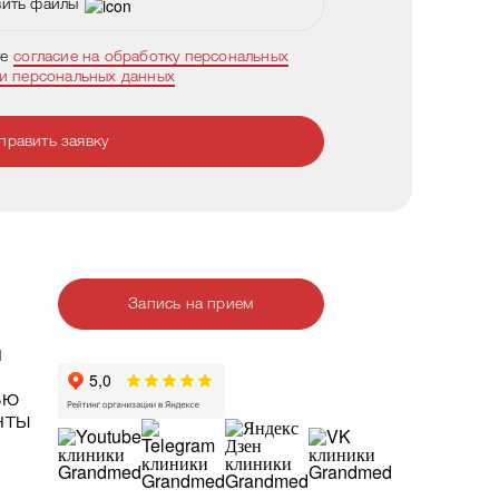
ить файлы
те
согласие на обработку персональных
ки персональных данных
править заявку
Запись на прием
и
ью
нты