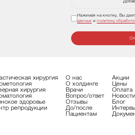
Добав
Нажимая на кнопку, Вы дае
данных
и
политику обработ
От
астическая хирургия
О нас
Акции
сметология
О холдинге
Цены
зерная хирургия
Врачи
Оплата
оматология
Вопрос/ответ
Новост
нское здоровье
Отзывы
Блог
нтр репродукции
До/после
Интерв
Пациентам
Докуме