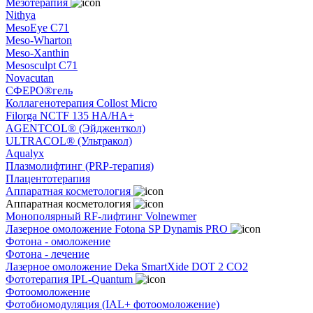
Мезотерапия
Nithya
MesoEye C71
Meso-Wharton
Meso-Xanthin
Mesosculpt C71
Novacutan
СФЕРО®гель
Коллагенотерапия Collost Micro
Filorga NCTF 135 HA/HA+
AGENTCOL® (Эйдженткол)
ULTRACOL® (Ультракол)
Aqualyx
Плазмолифтинг (PRP-терапия)
Плацентотерапия
Аппаратная косметология
Аппаратная косметология
Монополярный RF-лифтинг Volnewmer
Лазерное омоложение Fotona SP Dynamis PRO
Фотона - омоложение
Фотона - лечение
Лазерное омоложение Deka SmartXide DOT 2 CO2
Фототерапия IPL-Quantum
Фотоомоложение
Фотобиомодуляция (IAL+ фотоомоложение)