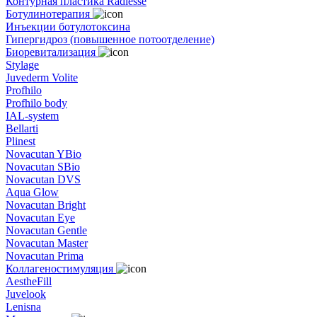
Контурная пластика Radiesse
Ботулинотерапия
Инъекции ботулотоксина
Гипергидроз (повышенное потоотделение)
Биоревитализация
Stylage
Juvederm Volite
Profhilo
Profhilo body
IAL-system
Bellarti
Plinest
Novacutan YBio
Novacutan SBio
Novacutan DVS
Aqua Glow
Novacutan Bright
Novacutan Eye
Novacutan Gentle
Novacutan Master
Novacutan Prima
Коллагеностимуляция
AestheFill
Juvelook
Lenisna