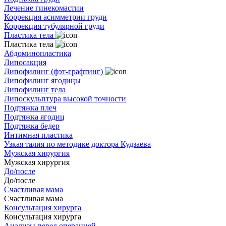
Лечение гинекомастии
Коррекция асимметрии груди
Коррекция тубулярной груди
Пластика тела
Пластика тела
Абдоминопластика
Липосакция
Липофилинг (фэт-графтинг)
Липофилинг ягодицы
Липофилинг тела
Липоскульптура высокой точности
Подтяжка плеч
Подтяжка ягодиц
Подтяжка бедер
Интимная пластика
Узкая талия по методике доктора Кудзаева
Мужская хирургия
Мужская хирургия
До/после
До/после
Счастливая мама
Счастливая мама
Консультация хирурга
Консультация хирурга
Анализы перед операцией