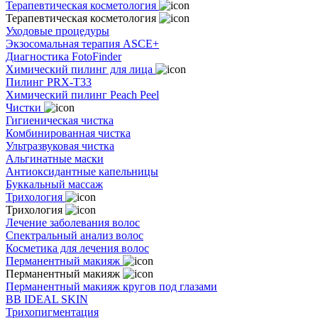
Терапевтическая косметология
Терапевтическая косметология
Уходовые процедуры
Экзосомальная терапия ASCE+
Диагностика FotoFinder
Химический пилинг для лица
Пилинг PRX-T33
Химический пилинг Peach Peel
Чистки
Гигиеническая чистка
Комбинированная чистка
Ультразвуковая чистка
Альгинатные маски
Антиоксидантные капельницы
Буккальный массаж
Трихология
Трихология
Лечение заболевания волос
Спектральный анализ волос
Косметика для лечения волос
Перманентный макияж
Перманентный макияж
Перманентный макияж кругов под глазами
BB IDEAL SKIN
Трихопигментация