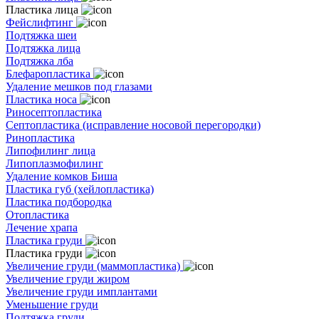
Пластика лица
Фейслифтинг
Подтяжка шеи
Подтяжка лица
Подтяжка лба
Блефаропластика
Удаление мешков под глазами
Пластика носа
Риносептопластика
Септопластика (исправление носовой перегородки)
Ринопластика
Липофилинг лица
Липоплазмофилинг
Удаление комков Биша
Пластика губ (хейлопластика)
Пластика подбородка
Отопластика
Лечение храпа
Пластика груди
Пластика груди
Увеличение груди (маммопластика)
Увеличение груди жиром
Увеличение груди имплантами
Уменьшение груди
Подтяжка груди