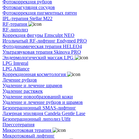
Фотокоррекция рубцов
Фотокоагуляция сосудов
Фотокоррекция пигментных пятен
IPL-терапия Stellar M22
RF-терапия
RF-липолиз
Коррекция фигуры Emsculpt NEO
Игольчатый RF-лифтинг Endymed PRO
Фотодинамическая терапия HELEO4
Ультразвуковая терапия Skinova PRO
Эндермологический массаж LPG
LPG Integral
LPG Alliance
Коррекционная косметология
Лечение рубцов
Удаление и лечение шрамов
Удаление растяжек
Удаление новообразований кожи
Удаление и лечение рубцов и шрамов
Безоперационный SMAS-лифтинг
Лазерная эпиляция Candela Gentle Lase
Безоперационный липолиз Ulfit
Прессотерапия
Микротоковая терапия
Микротоковый лифтинг