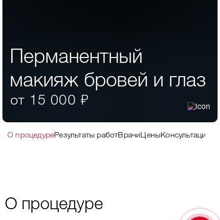
Перманентный
макияж бровей и глаз
от 15 000 ₽
О процедуре
Результаты работ
Врачи
Цены
Консультация
Пр
О процедуре