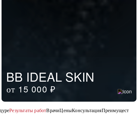
BB IDEAL SKIN
от 15 000 ₽
дуре
Результаты работ
Врачи
Цены
Консультация
Преимущества 