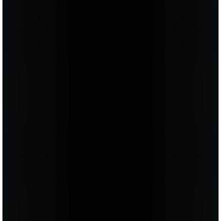
консультацию к Георгию Валерьевичу. Он все
очень ясно, доступно объяснил, и уже через
месяц я готовилась к операции. Сейчас для
меня все сомнения уже все в прошлом, а
потрясающий результат — в настоящем. Чего и
желаю всем, кто еще находится в раздумьях!