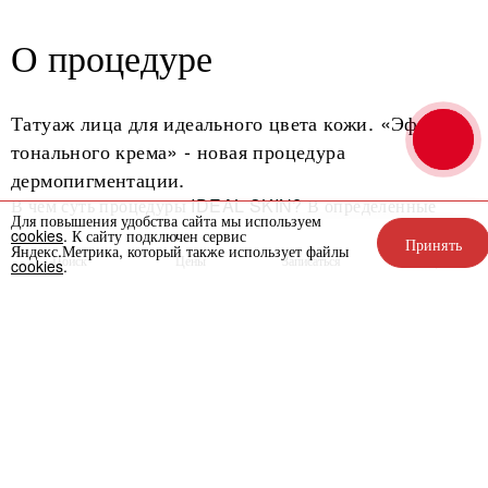
О процедуре
Татуаж лица для идеального цвета кожи. «Эффект
тонального крема» - новая процедура
дермопигментации.
В чем суть процедуры IDEAL SKIN? В определенные
Для повышения удобства сайта мы используем
слои кожи вводится специальная сыворотка, помогающая
cookies
. К сайту подключен сервис
Принять
Яндекс.Метрика, который также использует файлы
выровнять цвет лица и забыть о тональном креме. Она
Поиск
Цены
Записаться
Акции
cookies
.
помогает скрыть пигментацию, сгладить видимость
веснушек, сосудов, придать однородный и здоровый тон
лицу. Тонированная сыворотка с гиалуроновой кислотой
вводится врачом в кожу по технике камуфляжного
перманентного макияжа. Для процедуры применяется
специальная запатентованная сыворотка, проверенная и
одобренная к применению. Выполняется процедура с
помощью специального аппарата (дермапена),