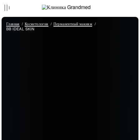
Главная
Косметология
Перманентный макияж
BB IDEAL SKIN
Пациент
03.06.2025
Я рекомендую клинику Grandmed и
пластического хирурга Валиева Георгия
Валерьевича! Рекомендую не только знакомым,
но и тем, кто прямо сейчас хочет перемен, но
не решается. Операция — это совсем не
простой шаг, но оно того стоит! Честно. У меня
все стандартно: беременность + вес - грудь. И я
долгое время не боялась, пока не попала на