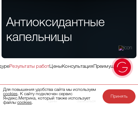
Антиоксидантные
капельницы
дуре
Результаты работ
Цены
Консультация
Преимущества кли
Для повышения удобства сайта мы используем
cookies
. К сайту подключен сервис
Принять
Яндекс.Метрика, который также использует
Поиск
Цены
Записаться
Акции
файлы
cookies
.
О процедуре
Антиоксидантные капельницы препаратами — один из
наиболее эффективных способов омоложения и