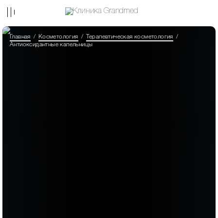
Главная
Косметология
Терапевтическая косметология
Антиоксидантные капельницы
Пациент
03.06.2025
Я рекомендую клинику Grandmed и
пластического хирурга Валиева Георгия
Валерьевича! Рекомендую не только
знакомым, но и тем, кто прямо сейчас хочет
перемен, но не решается. Операция — это
совсем не простой шаг, но оно того стоит!
Честно. У меня все стандартно:
беременность + вес - грудь. И я долгое время
не боялась, пока не попала на консультацию
к Георгию Валерьевичу. Он все очень ясно,
доступно объяснил, и уже через месяц я
готовилась к операции. Сейчас для меня все
сомнения уже все в прошлом, а