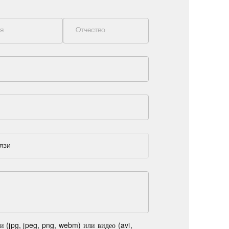
я
Отчество
язи
(jpg, jpeg, png, webm) или видео (avi,