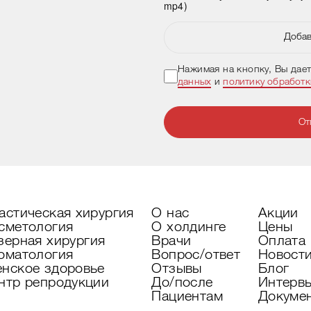
mp4)
Добав
Нажимая на кнопку, Вы дае
данных
и
политику обработ
От
астическая хирургия
О нас
Акции
сметология
О холдинге
Цены
зерная хирургия
Врачи
Оплата
оматология
Вопрос/ответ
Новост
нское здоровье
Отзывы
Блог
нтр репродукции
До/после
Интерв
Пациентам
Докуме