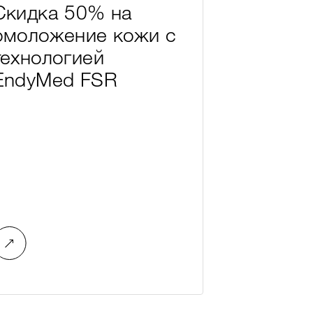
Скидка 50% на
Холдин
омоложение кожи с
в шорт-
технологией
народн
EndyMed FSR
«Докто
частная