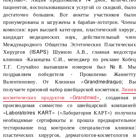
пациентов, воспользовавшихся услугой со скидкой, было
достаточно большим. Все анкеты участников были
пронумерованы и загружены в барабан-лототрон. Члены
комиссии: врач высшей категории, пластический хирург,
кандидат медицинских наук, действительный член
Международного Общества Эстетических Пластических
Хирургов (ISAPS) Шумило А.В., главная медсестра
клиники -Казанцева С.И., менеджер по рекламе Кобец
Т.Г. Случайно выпавшим номером был №8. Мы
поздравляем победителя - Прокопенко Жаннетту
Валентиновну. От Клиники «Grandmedraquo; Вы
получаете призовой набор швейцарской косметики.
Линия
косметических продуктов «Grandmed»
, созданная и
производимая совместно со швейцарской компанией
«Laboratoires KART» («Лаборатория КАРТ») получила
необходимые сертификаты и прошла предварительное
тестирование под контролем специалистов клиники:
пластических хирургов, дерматологов-косметологов и