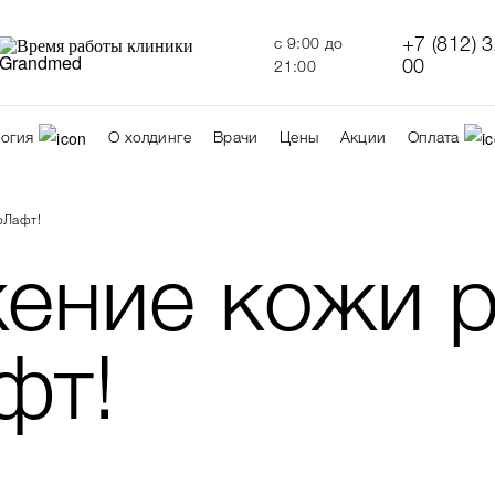
+7 (812) 
c 9:00 до
00
21:00
огия
О холдинге
Врачи
Цены
Акции
Оплата
оЛафт!
ние кожи р
фт!