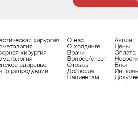
От
астическая хирургия
О нас
Акции
сметология
О холдинге
Цены
зерная хирургия
Врачи
Оплата
оматология
Вопрос/ответ
Новост
нское здоровье
Отзывы
Блог
нтр репродукции
До/после
Интерв
Пациентам
Докуме