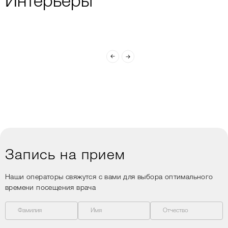
Интерьеры
доходчиво, что особенно
важно, когда нервничаешь
перед процедурой.
В общем, если ищете
клинику, где сочетаются
профессионализм,
душевное отношение и
уют, то Вам сюда)
Запись на прием
Наши операторы свяжутся с вами для выбора оптимального
времени посещения врача
Фамилия
Имя
Отчество