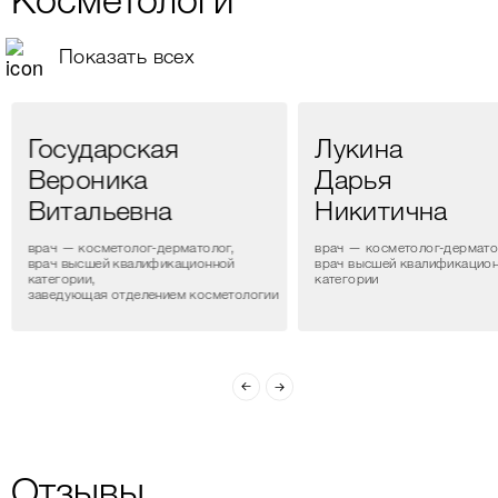
Косметологи
Показать всех
Государская
Лукина
Вероника
Дарья
Витальевна
Никитична
врач — косметолог-дерматолог,
врач — косметолог-дермато
врач высшей квалификационной
врач высшей квалификацио
категории,
категории
заведующая отделением косметологии
Отзывы