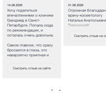
14.08.2026
01.08.2026
Хочу поделиться
Огромная благодарн
впечатлениями о клинике
врачу-косметологу
Грандмед в Санкт-
Наталье Анатольевн
Петербурге. Попала сюда
Тимохиной!
по рекомендации, и
осталась очень довольна.
Смотреть отзыв на с
Самое главное, что сразу
бросается в глаза, это
невероятно приятная и
уютная атмосфера.
Клиника расположена в
Смотреть отзыв на сайте
центре города, но внутри
нет ощущения больницы,
наоборот, очень спокойно
и комфортно. Все
сотрудники искренне
доброжелательные,
никого не хочется
выделять, но особенно