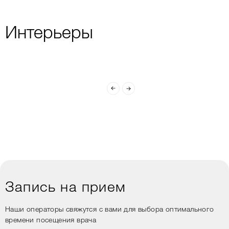
Врачи внимательные,
профессиональные,
Интерьеры
объясняют все спокойно и
доходчиво, что особенно
важно, когда нервничаешь
перед процедурой.
В общем, если ищете
клинику, где сочетаются
профессионализм,
душевное отношение и
уют, то Вам сюда)
Запись на прием
Наши операторы свяжутся с вами для выбора оптимального
времени посещения врача