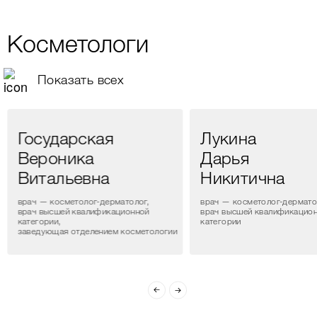
Косметологи
Показать всех
Государская
Лукина
Вероника
Дарья
Витальевна
Никитична
врач — косметолог-дерматолог,
врач — косметолог-дермато
врач высшей квалификационной
врач высшей квалификацио
категории,
категории
заведующая отделением косметологии