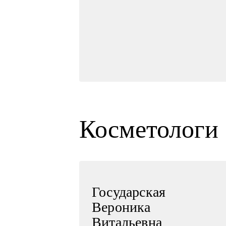
Косметологи
Государская
Вероника
на
Витальевна