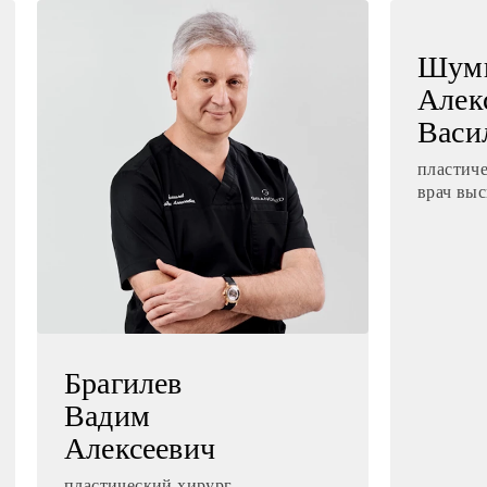
Шум
Алек
Васи
пластиче
врач вы
Брагилев
Вадим
Алексеевич
пластический хирург,