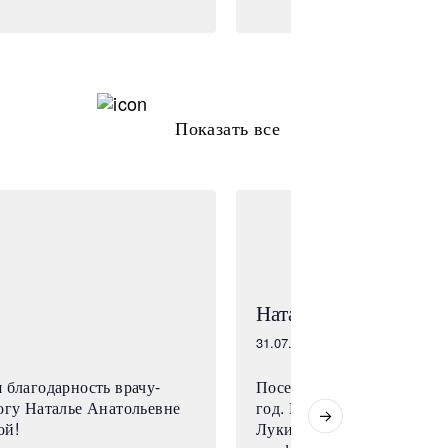
Показать все
Наталья
31.07.2026
 благодарность врачу-
Посещаю клинику уже не
огу Наталье Анатольевне
год. Прекрасный космето
ой!
Лукина Дарья. Очень