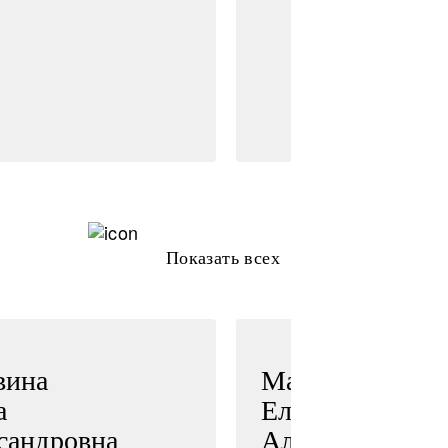
Показать всех
вина
Мамонтова
а
Елена
сандровна
Александровна