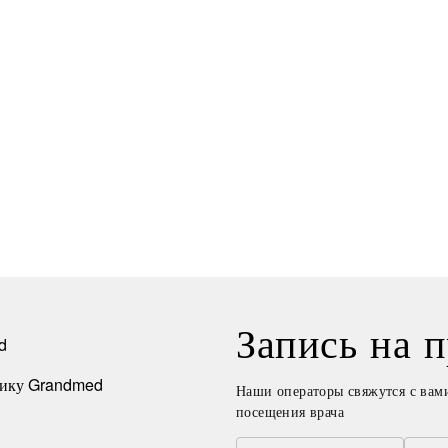
перед процедурой.
В общем, если ищете клинику, где
сочетаются профессионализм,
душевное отношение и уют, то Вам
сюда)
Запись на 
Наши операторы свяжутся с вам
посещения врача