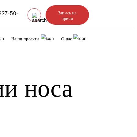
327-50-
Запись на
прием
Наши проекты
О нас
ии носа