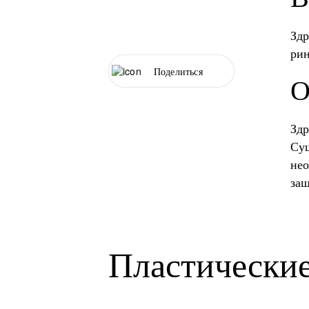
Здр
ри
Поделиться
О
Здр
Сущ
нео
за
Пластические