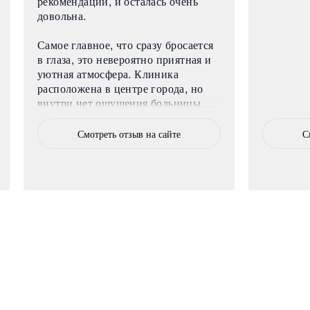
рекомендации, и осталась очень
довольна.
Самое главное, что сразу бросается
в глаза, это невероятно приятная и
уютная атмосфера. Клиника
расположена в центре города, но
внутри нет ощущения больницы,
наоборот, очень спокойно и
комфортно. Все сотрудники
Смотреть отзыв на сайте
С
искренне доброжелательные,
никого не хочется выделять, но
особенно приятно удивило
отношение администраторов, они
встречают с улыбкой, всегда готовы
помочь с вопросами и подсказать,
куда пройти.
Врачи внимательные,
профессиональные, объясняют все
спокойно и доходчиво, что
особенно важно, когда нервничаешь