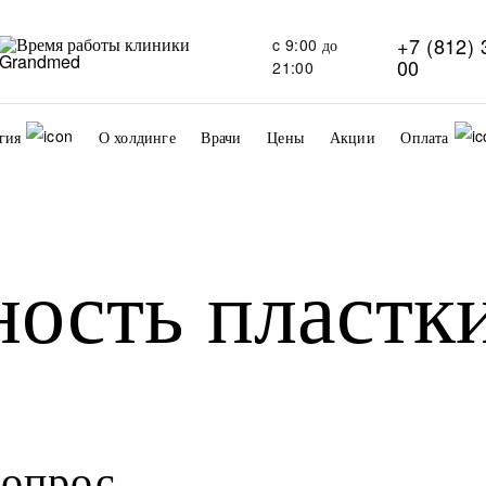
+7 (812) 
c 9:00 до
00
21:00
гия
О холдинге
Врачи
Цены
Акции
Оплата
ость пластк
опрос