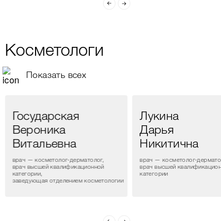
Косметологи
Показать всех
Государская
Лукина
Вероника
Дарья
Витальевна
Никитична
врач — косметолог-дерматолог,
врач — косметолог-дермато
врач высшей квалификационной
врач высшей квалификацио
категории,
категории
заведующая отделением косметологии