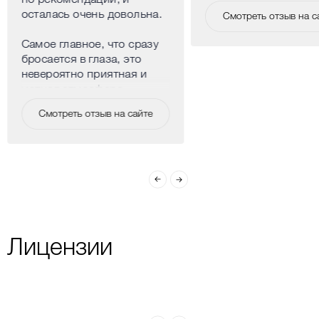
по рекомендации, и
осталась очень довольна.
Смотреть отзыв на с
Самое главное, что сразу
бросается в глаза, это
невероятно приятная и
уютная атмосфера.
Клиника расположена в
Смотреть отзыв на сайте
центре города, но внутри
нет ощущения больницы,
наоборот, очень спокойно
и комфортно. Все
сотрудники искренне
доброжелательные,
никого не хочется
выделять, но особенно
приятно удивило
Лицензии
отношение
администраторов, они
встречают с улыбкой,
всегда готовы помочь с
вопросами и подсказать,