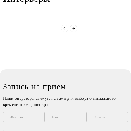
перед процедурой.
В общем, если ищете
клинику, где сочетаются
профессионализм, душевное
отношение и уют, то Вам
сюда)
Запись на прием
Наши операторы свяжутся с вами для выбора оптимального
времени посещения врача
Фамилия
Имя
Отчество