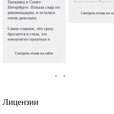
Грандмед в Санкт-
Анатольевне Тимохи
Петербурге. Попала сюда по
рекомендации, и осталась
Смотреть отзыв на с
очень довольна.
Самое главное, что сразу
бросается в глаза, это
невероятно приятная и
уютная атмосфера. Клиника
расположена в центре
Смотреть отзыв на сайте
города, но внутри нет
ощущения больницы,
наоборот, очень спокойно и
комфортно. Все сотрудники
искренне
доброжелательные, никого
не хочется выделять, но
особенно приятно удивило
Лицензии
отношение
администраторов, они
встречают с улыбкой, всегда
готовы помочь с вопросами