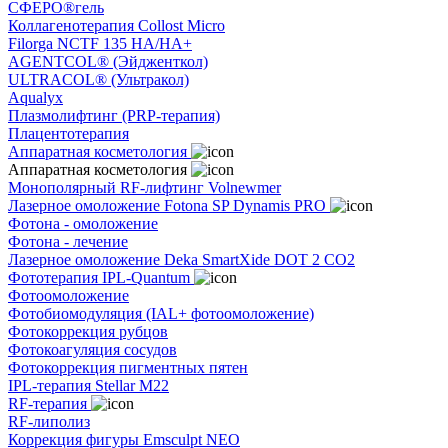
СФЕРО®гель
Коллагенотерапия Collost Micro
Filorga NCTF 135 HA/HA+
AGENTCOL® (Эйдженткол)
ULTRACOL® (Ультракол)
Aqualyx
Плазмолифтинг (PRP-терапия)
Плацентотерапия
Аппаратная косметология
Аппаратная косметология
Монополярный RF-лифтинг Volnewmer
Лазерное омоложение Fotona SP Dynamis PRO
Фотона - омоложение
Фотона - лечение
Лазерное омоложение Deka SmartXide DOT 2 CO2
Фототерапия IPL-Quantum
Фотоомоложение
Фотобиомодуляция (IAL+ фотоомоложение)
Фотокоррекция рубцов
Фотокоагуляция сосудов
Фотокоррекция пигментных пятен
IPL-терапия Stellar M22
RF-терапия
RF-липолиз
Коррекция фигуры Emsculpt NEO