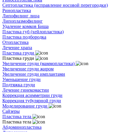
Септопластика (исправление носовой перегородки)
Ринопластика
Липофилинг лица
Липоплазмофилинг
Удаление комков Биша
Пластика губ (хейлопластика)
Пластика подбородка
Отопластика
Лечение храпа
Пластика груди
Пластика груди
Увеличение груди (маммопластика)
Увеличение груди жиром
Увеличение груди имплантами
Уменьшение груди
Подтяжка груди
Лечение гинекомастии
Коррекция асимметрии груди
Коррекция тубулярной груди
Моделирование груди
Сайзеры
Пластика тела
Пластика тела
Абдоминопластика