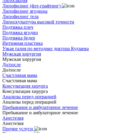
Липосакция
Липофилинг (фэт-графтинг)
Липофилинг ягодицы
Липофилинг тела
Липоскульптура высокой точности
Подтяжка плеч
Подтяжка ягодиц
Подтяжка бедер
Интимная пластика
Узкая талия по методике доктора Кудзаева
Мужская хирургия
Мужская хирургия
До/после
До/после
Счастливая мама
Счастливая мама
Консультация хирурга
Консультация хирурга
Анализы перед операцией
Анализы перед операцией
Пребывание и амбулаторное лечение
Пребывание и амбулаторное лечение
Анестезия
Анестезия
Прочие услуги