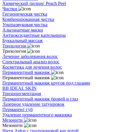
Химический пилинг Peach Peel
Чистки
Гигиеническая чистка
Комбинированная чистка
Ультразвуковая чистка
Альгинатные маски
Антиоксидантные капельницы
Буккальный массаж
Трихология
Трихология
Лечение заболевания волос
Спектральный анализ волос
Косметика для лечения волос
Перманентный макияж
Перманентный макияж
Перманентный макияж кругов под глазами
BB IDEAL SKIN
Трихопигментация
Перманентный макияж бровей и глаз
Лазерное удаление татуировок
Перманент губ
Удаление перманентного макияжа
Мезонити
Мезонити
Нити Aptos с гиалуроновой кислотой