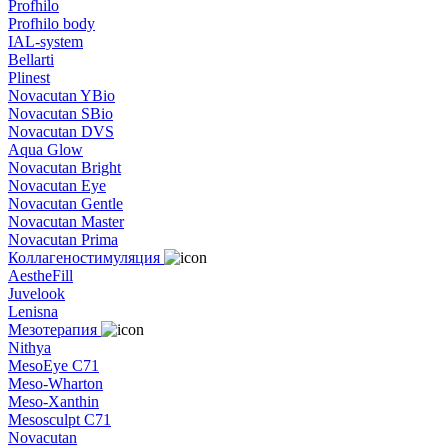
Profhilo
Profhilo body
IAL-system
Bellarti
Plinest
Novacutan YBio
Novacutan SBio
Novacutan DVS
Aqua Glow
Novacutan Bright
Novacutan Eye
Novacutan Gentle
Novacutan Master
Novacutan Prima
Коллагеностимуляция
AestheFill
Juvelook
Lenisna
Мезотерапия
Nithya
MesoEye C71
Meso-Wharton
Meso-Xanthin
Mesosculpt C71
Novacutan