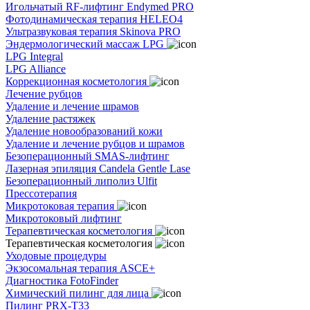
Игольчатый RF-лифтинг Endymed PRO
Фотодинамическая терапия HELEO4
Ультразвуковая терапия Skinova PRO
Эндермологический массаж LPG
LPG Integral
LPG Alliance
Коррекционная косметология
Лечение рубцов
Удаление и лечение шрамов
Удаление растяжек
Удаление новообразований кожи
Удаление и лечение рубцов и шрамов
Безоперационный SMAS-лифтинг
Лазерная эпиляция Candela Gentle Lase
Безоперационный липолиз Ulfit
Прессотерапия
Микротоковая терапия
Микротоковый лифтинг
Терапевтическая косметология
Терапевтическая косметология
Уходовые процедуры
Экзосомальная терапия ASCE+
Диагностика FotoFinder
Химический пилинг для лица
Пилинг PRX-T33