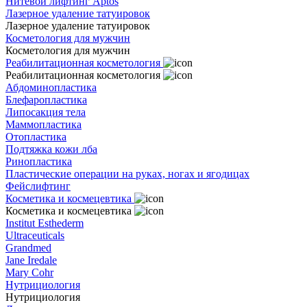
Нитевой лифтинг Aptos
Лазерное удаление татуировок
Лазерное удаление татуировок
Косметология для мужчин
Косметология для мужчин
Реабилитационная косметология
Реабилитационная косметология
Абдоминопластика
Блефаропластика
Липосакция тела
Маммопластика
Отопластика
Подтяжка кожи лба
Ринопластика
Пластические операции на руках, ногах и ягодицах
Фейслифтинг
Косметика и космецевтика
Косметика и космецевтика
Institut Esthederm
Ultraceuticals
Grandmed
Jane Iredale
Mary Cohr
Нутрициология
Нутрициология