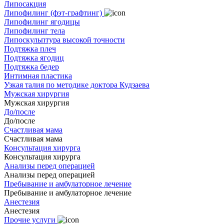
Липосакция
Липофилинг (фэт-графтинг)
Липофилинг ягодицы
Липофилинг тела
Липоскульптура высокой точности
Подтяжка плеч
Подтяжка ягодиц
Подтяжка бедер
Интимная пластика
Узкая талия по методике доктора Кудзаева
Мужская хирургия
Мужская хирургия
До/после
До/после
Счастливая мама
Счастливая мама
Консультация хирурга
Консультация хирурга
Анализы перед операцией
Анализы перед операцией
Пребывание и амбулаторное лечение
Пребывание и амбулаторное лечение
Анестезия
Анестезия
Прочие услуги