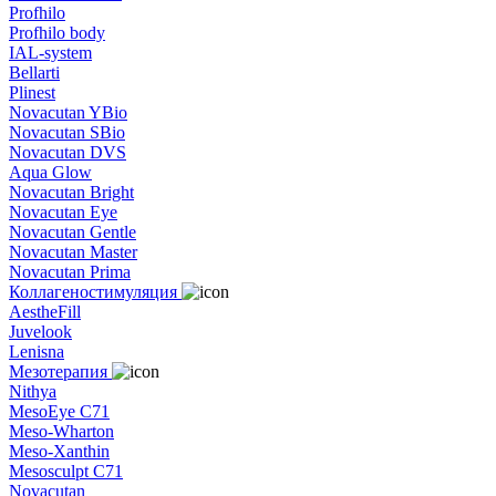
Profhilo
Profhilo body
IAL-system
Bellarti
Plinest
Novacutan YBio
Novacutan SBio
Novacutan DVS
Aqua Glow
Novacutan Bright
Novacutan Eye
Novacutan Gentle
Novacutan Master
Novacutan Prima
Коллагеностимуляция
AestheFill
Juvelook
Lenisna
Мезотерапия
Nithya
MesoEye C71
Meso-Wharton
Meso-Xanthin
Mesosculpt C71
Novacutan