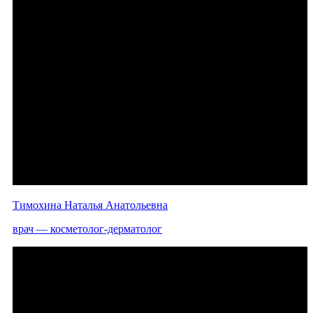
Тимохина Наталья Анатольевна
врач — косметолог-дерматолог