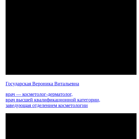
Государская Вероника Витальевна
врач — косметолог-дерматолог,
врач высшей квалификационной категории,
заведующая отделением косметологии