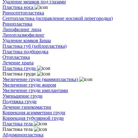
Удаление мешков под глазами
Пластика носа
Риносептопластика
Септопластика (исправление носовой перегородки)
Ринопластика
Липофилинг лица
Липоплазмофилинг
Удаление комков Биша
Пластика губ (хейлопластика)
Пластика подбородка
Отопластика
Лечение храпа
Пластика груди
Пластика груди
Увеличение груди (маммопластика)
Увеличение груди жиром
Увеличение груди имплантами
Уменьшение груди
Подтяжка груди
Лечение гинекомастии
Коррекция асимметрии груди
Коррекция тубулярной груди
Пластика тела
Пластика тела
Абдоминопластика