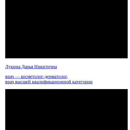
Лукина Дарья Никитична
врач — косметолог-дерматолог,
врач высшей квалификационной категории