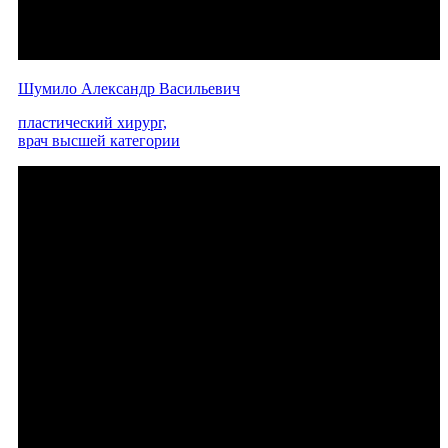
Шумило Александр Васильевич
пластический хирург,
врач высшей категории