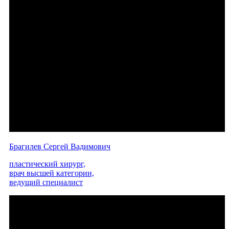
Брагилев Сергей Вадимович
пластический хирург,
врач высшей категории,
ведущий специалист