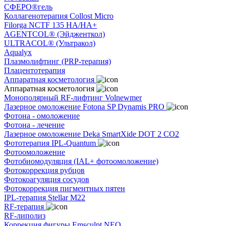
СФЕРО®гель
Коллагенотерапия Collost Micro
Filorga NCTF 135 HA/HA+
AGENTCOL® (Эйдженткол)
ULTRACOL® (Ультракол)
Aqualyx
Плазмолифтинг (PRP-терапия)
Плацентотерапия
Аппаратная косметология
Аппаратная косметология
Монополярный RF-лифтинг Volnewmer
Лазерное омоложение Fotona SP Dynamis PRO
Фотона - омоложение
Фотона - лечение
Лазерное омоложение Deka SmartXide DOT 2 CO2
Фототерапия IPL-Quantum
Фотоомоложение
Фотобиомодуляция (IAL+ фотоомоложение)
Фотокоррекция рубцов
Фотокоагуляция сосудов
Фотокоррекция пигментных пятен
IPL-терапия Stellar M22
RF-терапия
RF-липолиз
Коррекция фигуры Emsculpt NEO