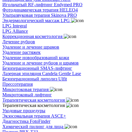
Игольчатый RF-лифтинг Endymed PRO
Фотодинамическая терапия HELEO4
Ультразвуковая терапия Skinova PRO
Эндермологический массаж LPG
LPG Integral
LPG Alliance
Коррекционная косметология
Лечение рубцов
Удаление и лечение шрамов
Удаление растяжек
Удаление новообразований кожи
Удаление и лечение рубцов и шрамов
Безоперационный SMAS-лифтинг
Лазерная эпиляция Candela Gentle Lase
Безоперационный липолиз Ulfit
Прессотерапия
Микротоковая терапия
Микротоковый лифтинг
Терапевтическая косметология
Терапевтическая косметология
Уходовые процедуры
Экзосомальная терапия ASCE+
Диагностика FotoFinder
Химический пилинг для лица
Пилинг PRX-T33