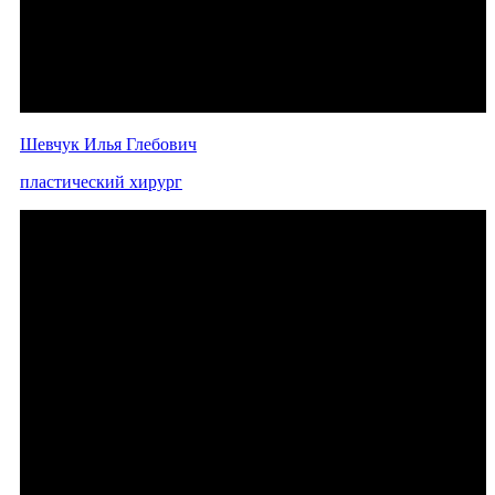
Шевчук Илья Глебович
пластический хирург