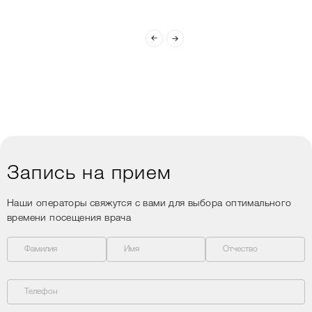
перед процедурой.
В общем, если ищете
клинику, где сочетаются
профессионализм,
душевное отношение и
уют, то Вам сюда)
Запись на прием
Наши операторы свяжутся с вами для выбора оптимального
времени посещения врача
Фамилия
Имя
Отчество
Телефон