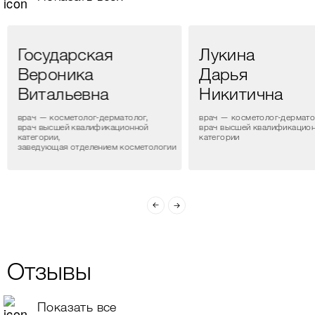
Государская
Лукина
Вероника
Дарья
Витальевна
Никитична
врач — косметолог-дерматолог,
врач — косметолог-дермато
врач высшей квалификационной
врач высшей квалификацио
категории,
категории
заведующая отделением косметологии
Отзывы
Показать все