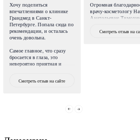
Хочу поделиться
Огромная благодарно
впечатлениями о клинике
врачу-косметологу На
Грандмед в Санкт-
Анатольевне Тимохи
Петербурге. Попала сюда по
рекомендации, и осталась
Смотреть отзыв на с
очень довольна.
Самое главное, что сразу
бросается в глаза, это
невероятно приятная и
уютная атмосфера. Клиника
расположена в центре
Смотреть отзыв на сайте
города, но внутри нет
ощущения больницы,
наоборот, очень спокойно и
комфортно. Все сотрудники
искренне
доброжелательные, никого
не хочется выделять, но
особенно приятно удивило
Лицензии
отношение