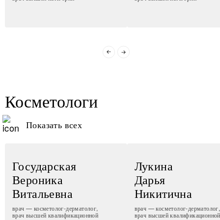
Косметологи
Показать всех
Государская
Лукина
Вероника
Дарья
Витальевна
Никитична
врач — косметолог-дерматолог,
врач — косметолог-дерматолог
врач высшей квалификационной
врач высшей квалификационно