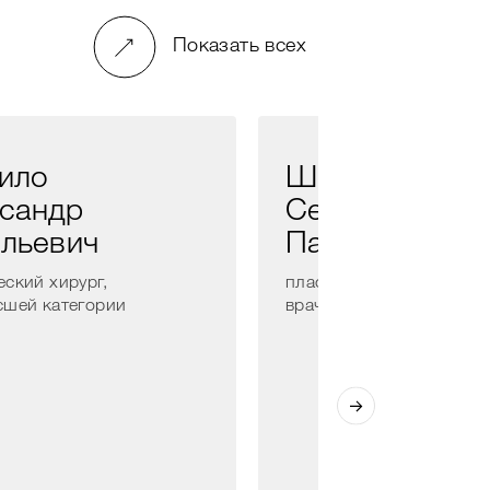
Показать всех
ило
Швырев
сандр
Сергей
льевич
Павлович
еский хирург,
пластический хирург,
сшей категории
врач высшей категории