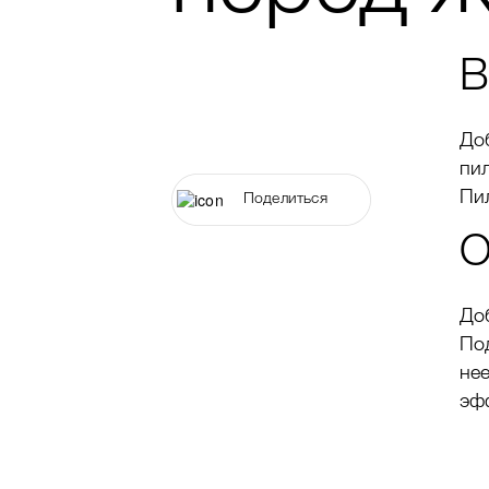
В
До
пи
Пи
Поделиться
О
До
По
не
эф