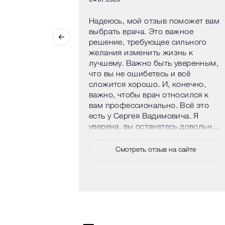
омную
Надеюсь, мой отзыв поможет вам
ексею
выбрать врача. Это важное
 проведённую
решение, требующее сильного
ластику! Долго
желания изменить жизнь к
еживала, но на
лучшему. Важно быть уверенным,
ор всё очень
что вы не ошибетесь и всё
но объяснил:
сложится хорошо. И, конечно,
 операции,
важно, чтобы врач относился к
 этапы
вам профессионально. Всё это
разу появилось
есть у Сергея Вадимовича. Я
адёжных руках.
уверена, вы останетесь довольны
результатом и захотите жить и
ошла
творить дальше. В клинику
в на сайте
Смотреть отзыв на сайте
ого
захочется возвращаться и по
почувствовала.
другим вопросам, связанным со
азалось
здоровьем. Сергей Вадимович —
 я ожидала:
чуткий, талантливый и
и, швы
профессиональный врач. Его
 незаметными.
работа над моим преображением
ёл все мои
показала, что изменения могут