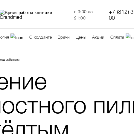
+7 (812) 
c 9:00 до
00
21:00
огия
О холдинге
Врачи
Цены
Акции
Оплата
еред жёлтым
ение
остного пил
жёлтым