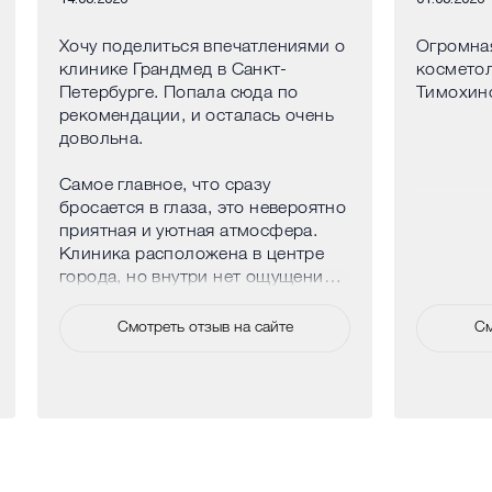
Хочу поделиться впечатлениями о
Огромная
клинике Грандмед в Санкт-
косметол
Петербурге. Попала сюда по
Тимохин
рекомендации, и осталась очень
довольна.
Самое главное, что сразу
бросается в глаза, это невероятно
приятная и уютная атмосфера.
Клиника расположена в центре
города, но внутри нет ощущения
больницы, наоборот, очень
спокойно и комфортно. Все
Смотреть отзыв на сайте
См
сотрудники искренне
доброжелательные, никого не
хочется выделять, но особенно
приятно удивило отношение
администраторов, они встречают
с улыбкой, всегда готовы помочь с
вопросами и подсказать, куда