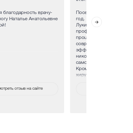
 благодарность врачу-
Посещаю клинику уже н
огу Наталье Анатольевне
год. Прекрасный космет
ой!
Лукина Дарья. Очень
профессиональная. Все
процедуры только самы
современные, самые
эффективные. Ничего л
никогда не назначит, тол
самое необходимое.
Кроме того, доверила св
хирургу. Под наркозом у
сразу 4 восьмерки. Все
великолепно. Клинику
отреть отзыв на сайте
Смотреть отзыв на са
рекомендую.