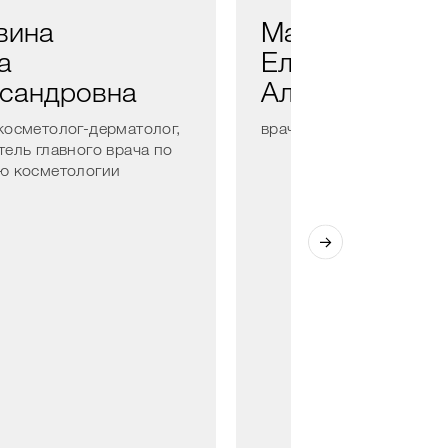
вина
Мамонтова
а
Елена
сандровна
Александровн
косметолог-дерматолог,
врач — косметолог-дер
тель главного врача по
ю косметологии