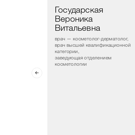
Государская
Вероника
вна
Витальевна
г-дерматолог,
врач — косметолог-дерматолог,
врач высшей квалификационной
ст высшей
категории,
заведующая отделением
косметологии