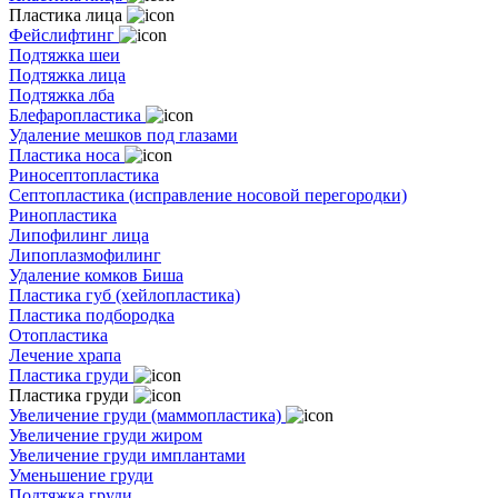
Пластика лица
Фейслифтинг
Подтяжка шеи
Подтяжка лица
Подтяжка лба
Блефаропластика
Удаление мешков под глазами
Пластика носа
Риносептопластика
Септопластика (исправление носовой перегородки)
Ринопластика
Липофилинг лица
Липоплазмофилинг
Удаление комков Биша
Пластика губ (хейлопластика)
Пластика подбородка
Отопластика
Лечение храпа
Пластика груди
Пластика груди
Увеличение груди (маммопластика)
Увеличение груди жиром
Увеличение груди имплантами
Уменьшение груди
Подтяжка груди