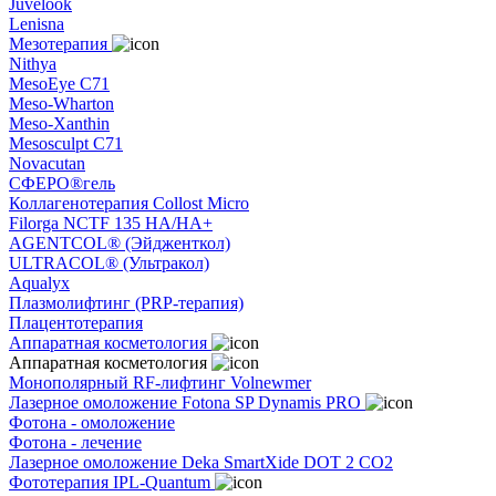
Juvelook
Lenisna
Мезотерапия
Nithya
MesoEye C71
Meso-Wharton
Meso-Xanthin
Mesosculpt C71
Novacutan
СФЕРО®гель
Коллагенотерапия Collost Micro
Filorga NCTF 135 HA/HA+
AGENTCOL® (Эйдженткол)
ULTRACOL® (Ультракол)
Aqualyx
Плазмолифтинг (PRP-терапия)
Плацентотерапия
Аппаратная косметология
Аппаратная косметология
Монополярный RF-лифтинг Volnewmer
Лазерное омоложение Fotona SP Dynamis PRO
Фотона - омоложение
Фотона - лечение
Лазерное омоложение Deka SmartXide DOT 2 CO2
Фототерапия IPL-Quantum