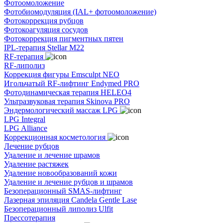
Фотоомоложение
Фотобиомодуляция (IAL+ фотоомоложение)
Фотокоррекция рубцов
Фотокоагуляция сосудов
Фотокоррекция пигментных пятен
IPL-терапия Stellar M22
RF-терапия
RF-липолиз
Коррекция фигуры Emsculpt NEO
Игольчатый RF-лифтинг Endymed PRO
Фотодинамическая терапия HELEO4
Ультразвуковая терапия Skinova PRO
Эндермологический массаж LPG
LPG Integral
LPG Alliance
Коррекционная косметология
Лечение рубцов
Удаление и лечение шрамов
Удаление растяжек
Удаление новообразований кожи
Удаление и лечение рубцов и шрамов
Безоперационный SMAS-лифтинг
Лазерная эпиляция Candela Gentle Lase
Безоперационный липолиз Ulfit
Прессотерапия