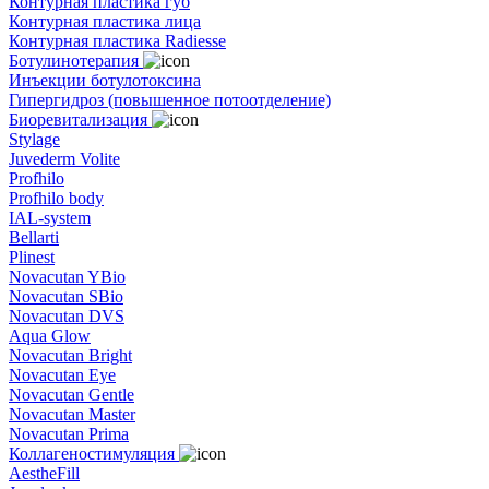
Контурная пластика губ
Контурная пластика лица
Контурная пластика Radiesse
Ботулинотерапия
Инъекции ботулотоксина
Гипергидроз (повышенное потоотделение)
Биоревитализация
Stylage
Juvederm Volite
Profhilo
Profhilo body
IAL-system
Bellarti
Plinest
Novacutan YBio
Novacutan SBio
Novacutan DVS
Aqua Glow
Novacutan Bright
Novacutan Eye
Novacutan Gentle
Novacutan Master
Novacutan Prima
Коллагеностимуляция
AestheFill