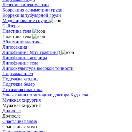
Лечение гинекомастии
Коррекция асимметрии груди
Коррекция тубулярной груди
Моделирование груди
Сайзеры
Пластика тела
Пластика тела
Абдоминопластика
Липосакция
Липофилинг (фэт-графтинг)
Липофилинг ягодицы
Липофилинг тела
Липоскульптура высокой точности
Подтяжка плеч
Подтяжка ягодиц
Подтяжка бедер
Интимная пластика
Узкая талия по методике доктора Кудзаева
Мужская хирургия
Мужская хирургия
До/после
До/после
Счастливая мама
Счастливая мама
Консультация хирурга