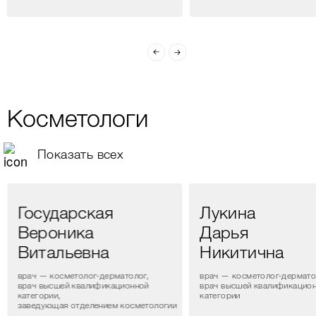
Косметологи
Показать всех
Государская
Лукина
Вероника
Дарья
Витальевна
Никитична
врач — косметолог-дерматолог,
врач — косметолог-дермато
врач высшей квалификационной
врач высшей квалификацио
категории,
категории
заведующая отделением косметологии