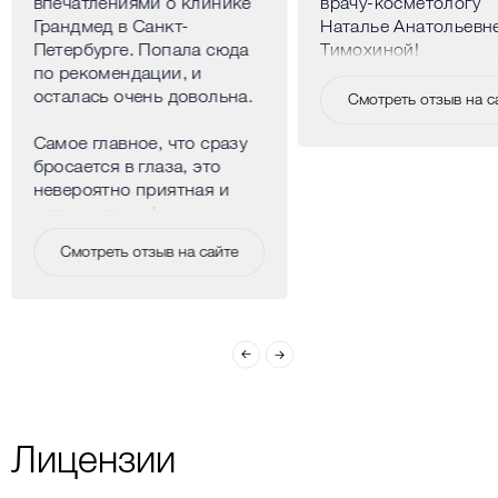
впечатлениями о клинике
врачу-косметологу
Грандмед в Санкт-
Наталье Анатольевн
Петербурге. Попала сюда
Тимохиной!
по рекомендации, и
осталась очень довольна.
Смотреть отзыв на с
Самое главное, что сразу
бросается в глаза, это
невероятно приятная и
уютная атмосфера.
Клиника расположена в
Смотреть отзыв на сайте
центре города, но внутри
нет ощущения больницы,
наоборот, очень спокойно
и комфортно. Все
сотрудники искренне
доброжелательные,
никого не хочется
выделять, но особенно
приятно удивило
Лицензии
отношение
администраторов, они