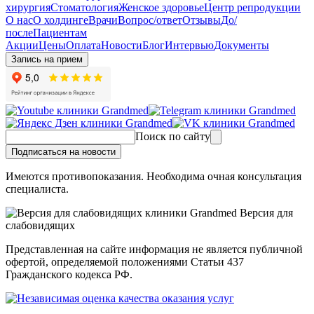
хирургия
Стоматология
Женское здоровье
Центр репродукции
О нас
О холдинге
Врачи
Вопрос/ответ
Отзывы
До/
после
Пациентам
Акции
Цены
Оплата
Новости
Блог
Интервью
Документы
Запись на прием
Поиск по сайту
Подписаться на новости
Имеются противопоказания. Необходима очная консультация
специалиста.
Версия для
слабовидящих
Представленная на сайте информация не является публичной
офертой, определяемой положениями Статьи 437
Гражданского кодекса РФ.