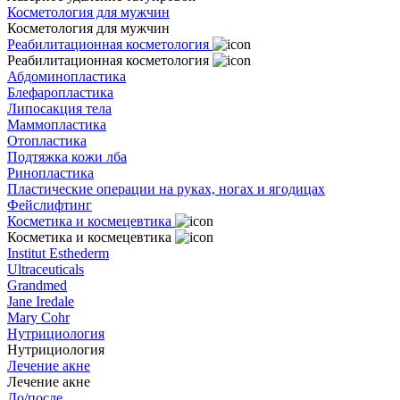
Косметология для мужчин
Косметология для мужчин
Реабилитационная косметология
Реабилитационная косметология
Абдоминопластика
Блефаропластика
Липосакция тела
Маммопластика
Отопластика
Подтяжка кожи лба
Ринопластика
Пластические операции на руках, ногах и ягодицах
Фейслифтинг
Косметика и космецевтика
Косметика и космецевтика
Institut Esthederm
Ultraceuticals
Grandmed
Jane Iredale
Mary Cohr
Нутрициология
Нутрициология
Лечение акне
Лечение акне
До/после