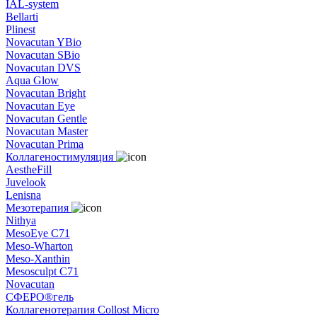
IAL-system
Bellarti
Plinest
Novacutan YBio
Novacutan SBio
Novacutan DVS
Aqua Glow
Novacutan Bright
Novacutan Eye
Novacutan Gentle
Novacutan Master
Novacutan Prima
Коллагеностимуляция
AestheFill
Juvelook
Lenisna
Мезотерапия
Nithya
MesoEye C71
Meso-Wharton
Meso-Xanthin
Mesosculpt C71
Novacutan
СФЕРО®гель
Коллагенотерапия Collost Micro