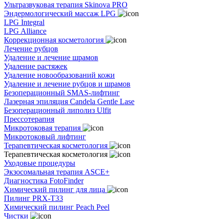
Ультразвуковая терапия Skinova PRO
Эндермологический массаж LPG
LPG Integral
LPG Alliance
Коррекционная косметология
Лечение рубцов
Удаление и лечение шрамов
Удаление растяжек
Удаление новообразований кожи
Удаление и лечение рубцов и шрамов
Безоперационный SMAS-лифтинг
Лазерная эпиляция Candela Gentle Lase
Безоперационный липолиз Ulfit
Прессотерапия
Микротоковая терапия
Микротоковый лифтинг
Терапевтическая косметология
Терапевтическая косметология
Уходовые процедуры
Экзосомальная терапия ASCE+
Диагностика FotoFinder
Химический пилинг для лица
Пилинг PRX-T33
Химический пилинг Peach Peel
Чистки