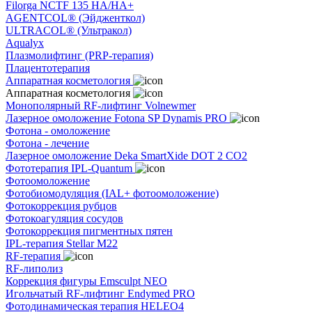
Filorga NCTF 135 HA/HA+
AGENTCOL® (Эйдженткол)
ULTRACOL® (Ультракол)
Aqualyx
Плазмолифтинг (PRP-терапия)
Плацентотерапия
Аппаратная косметология
Аппаратная косметология
Монополярный RF-лифтинг Volnewmer
Лазерное омоложение Fotona SP Dynamis PRO
Фотона - омоложение
Фотона - лечение
Лазерное омоложение Deka SmartXide DOT 2 CO2
Фототерапия IPL-Quantum
Фотоомоложение
Фотобиомодуляция (IAL+ фотоомоложение)
Фотокоррекция рубцов
Фотокоагуляция сосудов
Фотокоррекция пигментных пятен
IPL-терапия Stellar M22
RF-терапия
RF-липолиз
Коррекция фигуры Emsculpt NEO
Игольчатый RF-лифтинг Endymed PRO
Фотодинамическая терапия HELEO4