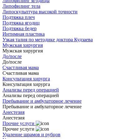
Липофилинг ягодицы
Липофилинг тела
Липоскульптура высокой точности
Подтяжка плеч
Подтяжка ягодиц
Подтяжка бедер
Интимная пластика
Узкая талия по методике доктора Кудзаева
Мужская хирургия
Мужская хирургия
До/после
До/после
Счастливая мама
Счастливая мама
Консультация хирурга
Консультация хирурга
Анализы перед операцией
Анализы перед операцией
Пребывание и амбулаторное лечение
Пребывание и амбулаторное лечение
Анестезия
Анестезия
Прочие услуги
Прочие услуги
Удаление шрамов и рубцов