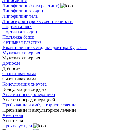
Липосакция
Липофилинг (фэт-графтинг)
Липофилинг ягодицы
Липофилинг тела
Липоскульптура высокой точности
Подтяжка плеч
Подтяжка ягодиц
Подтяжка бедер
Интимная пластика
Узкая талия по методике доктора Кудзаева
Мужская хирургия
Мужская хирургия
До/после
До/после
Счастливая мама
Счастливая мама
Консультация хирурга
Консультация хирурга
Анализы перед операцией
Анализы перед операцией
Пребывание и амбулаторное лечение
Пребывание и амбулаторное лечение
Анестезия
Анестезия
Прочие услуги