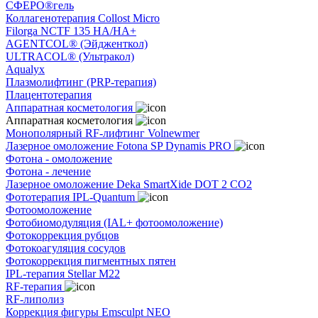
СФЕРО®гель
Коллагенотерапия Collost Micro
Filorga NCTF 135 HA/HA+
AGENTCOL® (Эйдженткол)
ULTRACOL® (Ультракол)
Aqualyx
Плазмолифтинг (PRP-терапия)
Плацентотерапия
Аппаратная косметология
Аппаратная косметология
Монополярный RF-лифтинг Volnewmer
Лазерное омоложение Fotona SP Dynamis PRO
Фотона - омоложение
Фотона - лечение
Лазерное омоложение Deka SmartXide DOT 2 CO2
Фототерапия IPL-Quantum
Фотоомоложение
Фотобиомодуляция (IAL+ фотоомоложение)
Фотокоррекция рубцов
Фотокоагуляция сосудов
Фотокоррекция пигментных пятен
IPL-терапия Stellar M22
RF-терапия
RF-липолиз
Коррекция фигуры Emsculpt NEO