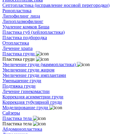
Септопластика (исправление носовой перегородки)
Ринопластика
Липофилинг лица
Липоплазмофилинг
Удаление комков Биша
Пластика губ (хейлопластика)
Пластика подбородка
Отопластика
Лечение храпа
Пластика груди
Пластика груди
Увеличение груди (маммопластика)
Увеличение груди жиром
Увеличение груди имплантами
Уменьшение груди
Подтяжка груди
Лечение гинекомастии
Коррекция асимметрии груди
Коррекция тубулярной груди
Моделирование груди
Сайзеры
Пластика тела
Пластика тела
Абдоминопластика