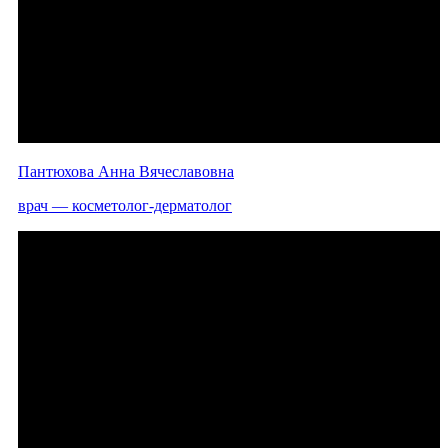
Пантюхова Анна Вячеславовна
врач — косметолог-дерматолог