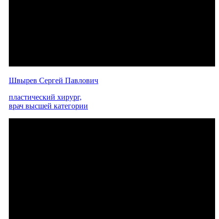
Швырев Сергей Павлович
пластический хирург,
врач высшей категории