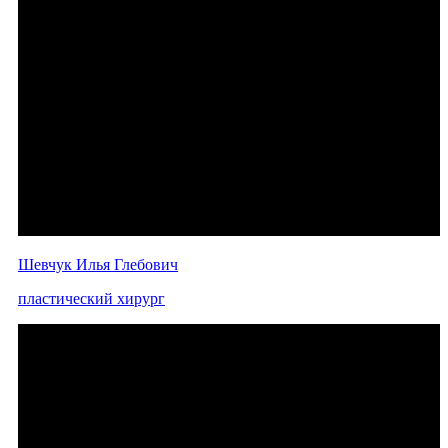
Шевчук Илья Глебович
пластический хирург