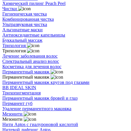
Химический пилинг Peach Peel
Чистки
Гигиеническая чистка
Комбинированная чистка
Ультразвуковая чистка
Альгинатные маски
Антиоксидантные капельницы
Буккальный массаж
Трихология
Трихология
Лечение заболевания волос
Спектральный анализ волос
Косметика для лечения волос
Перманентный макияж
Перманентный макияж
Перманентный макияж кругов под глазами
BB IDEAL SKIN
Трихопигментация
Перманентный макияж бровей и глаз
Перманент губ
Удаление перманентного макияжа
Мезонити
Мезонити
Нити Aptos с гиалуроновой кислотой
Нитевой лифтинг Aptos