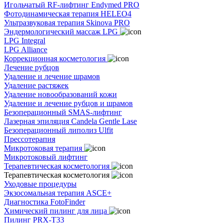
Игольчатый RF-лифтинг Endymed PRO
Фотодинамическая терапия HELEO4
Ультразвуковая терапия Skinova PRO
Эндермологический массаж LPG
LPG Integral
LPG Alliance
Коррекционная косметология
Лечение рубцов
Удаление и лечение шрамов
Удаление растяжек
Удаление новообразований кожи
Удаление и лечение рубцов и шрамов
Безоперационный SMAS-лифтинг
Лазерная эпиляция Candela Gentle Lase
Безоперационный липолиз Ulfit
Прессотерапия
Микротоковая терапия
Микротоковый лифтинг
Терапевтическая косметология
Терапевтическая косметология
Уходовые процедуры
Экзосомальная терапия ASCE+
Диагностика FotoFinder
Химический пилинг для лица
Пилинг PRX-T33