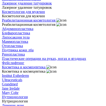
Лазерное удаление татуировок
Лазерное удаление татуировок
Косметология для мужчин
Косметология для мужчин
Реабилитационная косметология
Реабилитационная косметология
Абдоминопластика
Блефаропластика
Липосакция тела
Маммопластика
Отопластика
Подтяжка кожи лба
Ринопластика
Пластические операции на руках, ногах и ягодицах
Фейслифтинг
Косметика и космецевтика
Косметика и космецевтика
Institut Esthederm
Ultraceuticals
Grandmed
Jane Iredale
Mary Cohr
Нутрициология
Нутрициология
Лечение акне