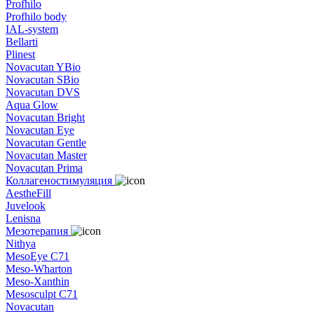
Profhilo
Profhilo body
IAL-system
Bellarti
Plinest
Novacutan YBio
Novacutan SBio
Novacutan DVS
Aqua Glow
Novacutan Bright
Novacutan Eye
Novacutan Gentle
Novacutan Master
Novacutan Prima
Коллагеностимуляция
AestheFill
Juvelook
Lenisna
Мезотерапия
Nithya
MesoEye C71
Meso-Wharton
Meso-Xanthin
Mesosculpt C71
Novacutan