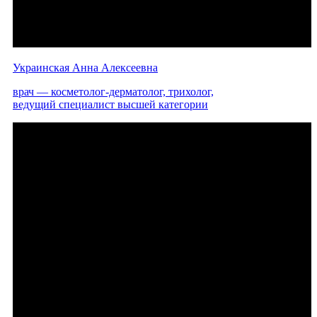
Украинская Анна Алексеевна
врач — косметолог-дерматолог, трихолог,
ведущий специалист высшей категории