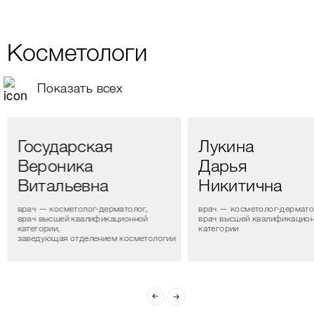
Косметологи
Показать всех
Государская
Лукина
Вероника
Дарья
Витальевна
Никитична
врач — косметолог-дерматолог,
врач — косметолог-дермато
врач высшей квалификационной
врач высшей квалификацио
категории,
категории
заведующая отделением косметологии